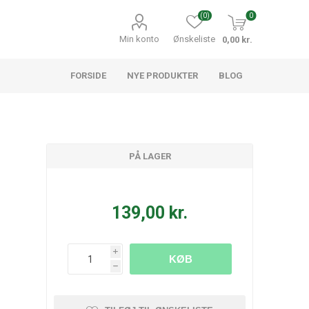
(0)
0
Min konto
Ønskeliste
0,00 kr.
FORSIDE
NYE PRODUKTER
BLOG
PÅ LAGER
139,00 kr.
i
KØB
h