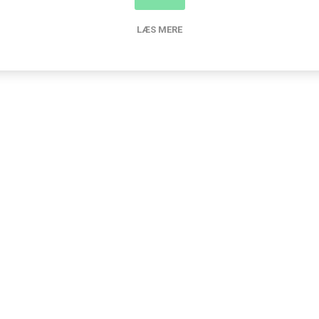
LÆS MERE
nder der har købt denne vare købte o