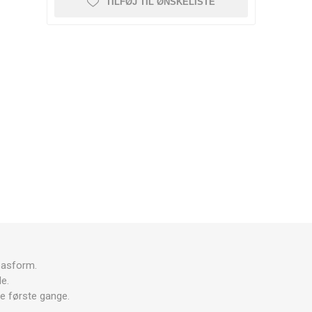
TILFØJ TIL ØNSKELISTE
pasform.
e.
de første gange.