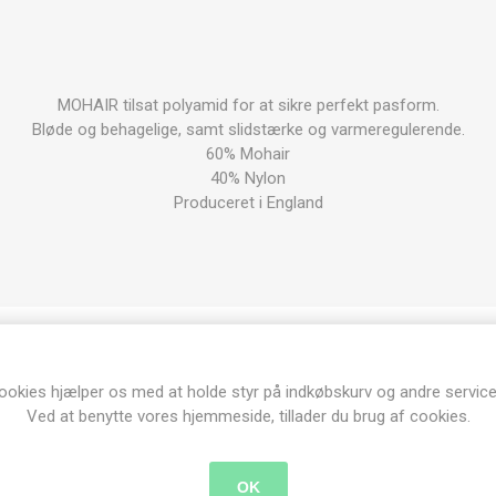
MOHAIR tilsat polyamid for at sikre perfekt pasform.
Bløde og behagelige, samt slidstærke og varmeregulerende.
60% Mohair
40% Nylon
Produceret i England
Produkt tags
ookies hjælper os med at holde styr på indkøbskurv og andre service
Ved at benytte vores hjemmeside, tillader du brug af cookies.
mohair
(19)
,
standard
(6)
,
str. 49-52
(1)
OK