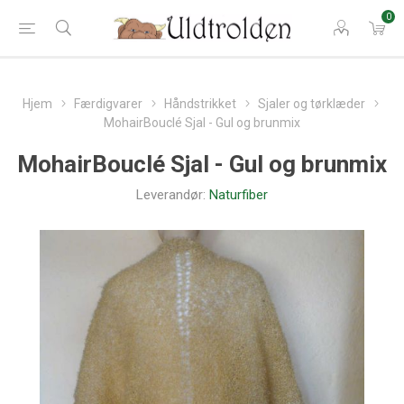
0
Hjem
Færdigvarer
Håndstrikket
Sjaler og tørklæder
MohairBouclé Sjal - Gul og brunmix
MohairBouclé Sjal - Gul og brunmix
Leverandør:
Naturfiber