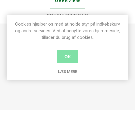
OVERVIEW
SPECIFICATIONS
Cookies hjælper os med at holde styr på indkøbskurv
og andre services. Ved at benytte vores hjemmeside,
tillader du brug af cookies.
Håndstrikket MohairBoucle Sjal med løbemasker
Bredde: 210 cm
Længde: 105 cm
OK
Vægt: 250 gram
LÆS MERE
Strikket efter opskrift nr. 220 Naturfiber