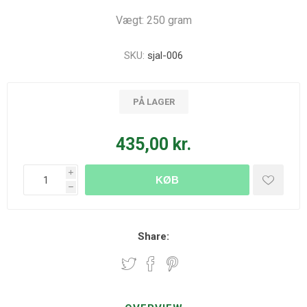
Vægt: 250 gram
SKU:
sjal-006
PÅ LAGER
435,00 kr.
i
KØB
h
Share: