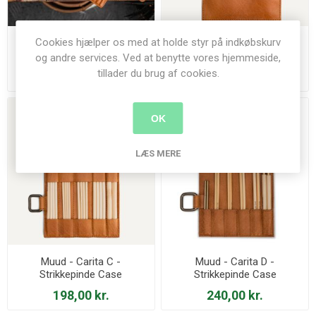
Cookies hjælper os med at holde styr på indkøbskurv
Muud - Carita - Strikkepinde
Muud - Carita A -
Case
Strikkepinde Case
og andre services. Ved at benytte vores hjemmeside,
tillader du brug af cookies.
585,00 kr.
228,00 kr.
OK
LÆS MERE
Muud - Carita C -
Muud - Carita D -
Strikkepinde Case
Strikkepinde Case
198,00 kr.
240,00 kr.