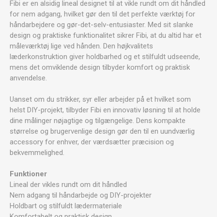
Fibi er en alsidig lineal designet til at vikle rundt om dit håndled
for nem adgang, hvilket gør den til det perfekte værktøj for
håndarbejdere og gør-det-selv-entusiaster. Med sit slanke
design og praktiske funktionalitet sikrer Fibi, at du altid har et
måleværktøj lige ved hånden. Den højkvalitets
læderkonstruktion giver holdbarhed og et stilfuldt udseende,
mens det omviklende design tilbyder komfort og praktisk
anvendelse.
Uanset om du strikker, syr eller arbejder på et hvilket som
helst DIY-projekt, tilbyder Fibi en innovativ løsning til at holde
dine målinger nøjagtige og tilgængelige. Dens kompakte
størrelse og brugervenlige design gør den til en uundværlig
accessory for enhver, der værdsætter præcision og
bekvemmelighed.
Funktioner
Lineal der vikles rundt om dit håndled
Nem adgang til håndarbejde og DIY-projekter
Holdbart og stilfuldt lædermateriale
Komfortabelt og praktisk design