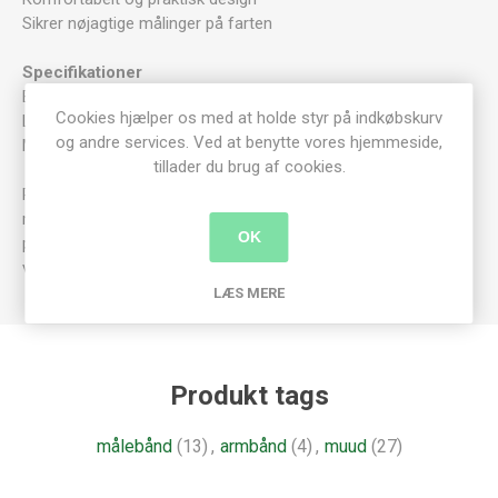
Sikrer nøjagtige målinger på farten
Specifikationer
Bredde: 2 cm
Cookies hjælper os med at holde styr på indkøbskurv
Længde: 50 cm
og andre services. Ved at benytte vores hjemmeside,
Materiale: Læder
tillader du brug af cookies.
Plejeinformation: muud Care & Clean Læder er et naturligt
materiale, og dets udseende kan derfor variere fra produkt til
OK
produkt. Den faktiske produktfarve kan også variere fra den
visuelle fremstilling på denne hjemmeside.
LÆS MERE
Produkt tags
målebånd
(13)
,
armbånd
(4)
,
muud
(27)