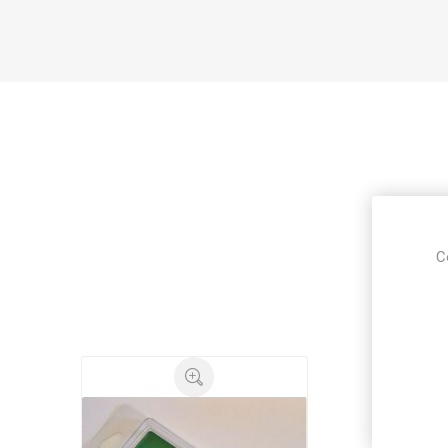
bro
C