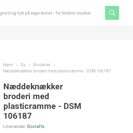
Hjem
Sy
Broderier
Næddeknækker broderi med plasticramme - DSM 106187
Næddeknækker
broderi med
plasticramme - DSM
106187
Leverandør:
Docrafts