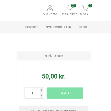
(0)
0
Min konto
Ønskeliste
0,00 kr.
FORSIDE
NYE PRODUKTER
BLOG
3 PÅ LAGER
50,00 kr.
i
KØB
h