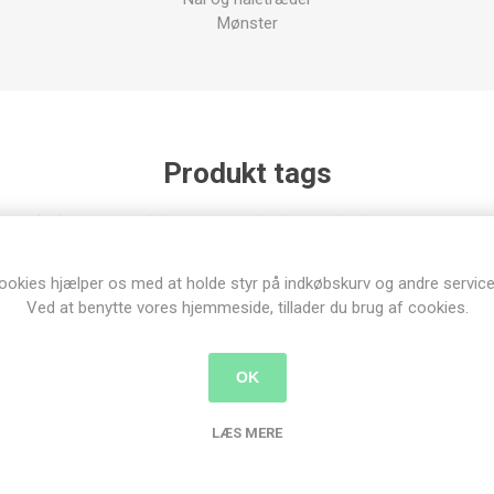
Mønster
Produkt tags
deri
(83)
,
docrafts
(8)
,
korssting
(46)
,
aida
(17)
,
nøddeknækker
ookies hjælper os med at holde styr på indkøbskurv og andre service
Ved at benytte vores hjemmeside, tillader du brug af cookies.
Relaterede produkter
OK
LÆS MERE