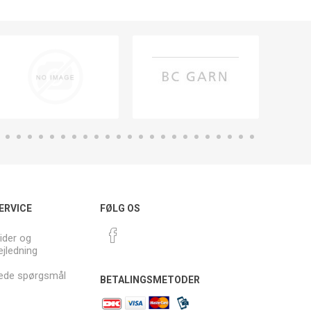
ERVICE
FØLG OS
ider og
ejledning
llede spørgsmål
BETALINGSMETODER