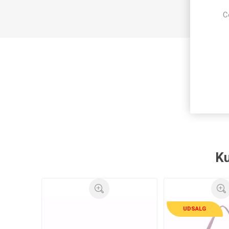
C
Ku
UDSALG