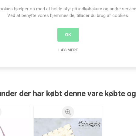
ookies hjælper os med at holde styr på indkøbskurv og andre service
Ved at benytte vores hjemmeside, tillader du brug af cookies.
OK
Produkt tags
LÆS MERE
taske
(80)
,
namaste
(10)
,
makers
(32)
,
mesh
(2)
nder der har købt denne vare købte o