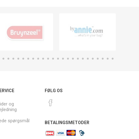
ERVICE
FØLG OS
ider og
ejledning
llede spørgsmål
BETALINGSMETODER