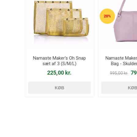
20%
Namaste Maker's Oh Snap
Namaste Maker'
sæt af 3 (S/M/L)
Bag - Skulde
Lavend
225,00 kr.
79
995,00 kr.
KØB
KØ