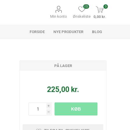
(0)
0
Min konto
Ønskeliste
0,00 kr.
FORSIDE
NYE PRODUKTER
BLOG
PÅ LAGER
225,00 kr.
i
KØB
h