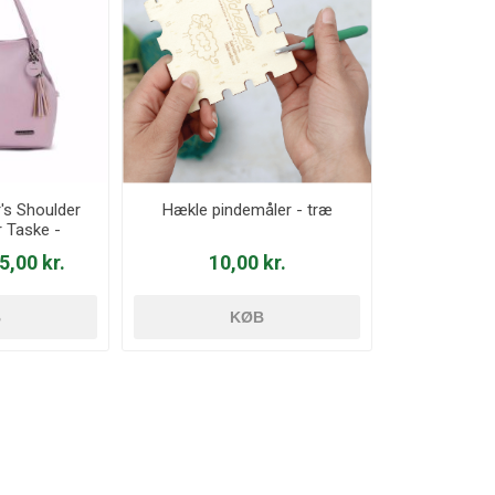
s Shoulder
Hækle pindemåler - træ
r Taske -
el
5,00 kr.
10,00 kr.
B
KØB