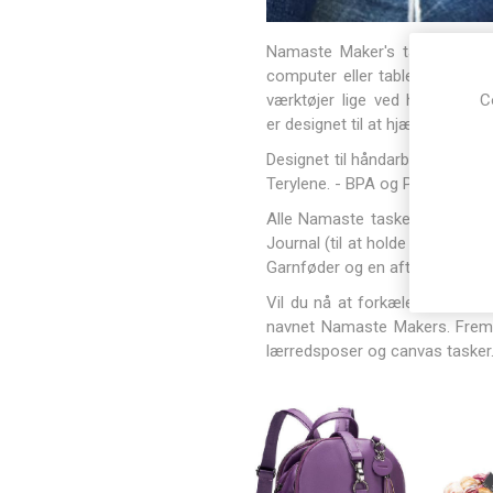
Namaste Maker's tasker er op
computer eller tablet, din nyes
værktøjer lige ved hånden. Na
C
er designet til at hjælpe dig med
Designet til håndarbejde - Ro
Terylene. - BPA og PVC-fri.
Alle Namaste tasker leveres m
Journal (til at holde styr på 
Garnføder og en aftagelig kva
Vil du nå at forkæle dig selv 
navnet Namaste Makers. Fremov
lærredsposer og canvas tasker