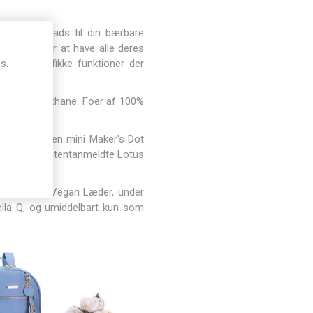
sser af plads til din bærbare
m, der ønsker at have alle deres
værksspecifikke funktioner der
s.
00% Polyurethane. Foer af 100%
stoppenål, en mini Maker's Dot
immy Beans patentanmeldte Lotus
e modeller i Vegan Læder, under
ella Q, og umiddelbart kun som