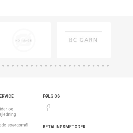
ERVICE
FØLG OS
ider og
ejledning
llede spørgsmål
BETALINGSMETODER