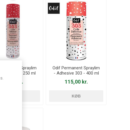
Permanent Spraylim
Odif Permanent Spraylim
hesive 303 - 250 ml
- Adhesive 303 - 400 ml
s.
52,00 kr.
115,00 kr.
KØB
KØB
SALG