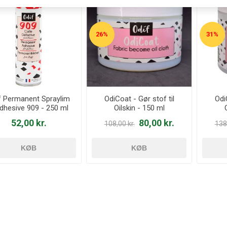
26%
31%
f Permanent Spraylim
OdiCoat - Gør stof til
Odi
dhesive 909 - 250 ml
Oilskin - 150 ml
52,00 kr.
80,00 kr.
108,00 kr.
138,
KØB
KØB