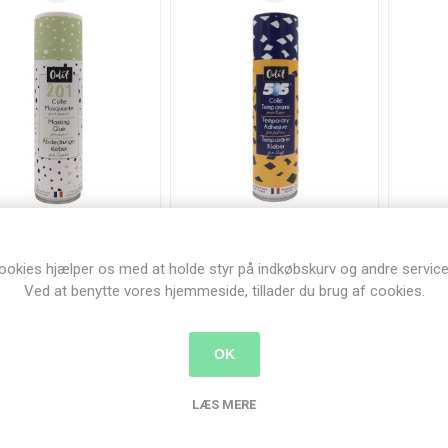
f Masking Spraylim -
Odif Midlertidig Spraylim -
Odif 
hesive 201 - 250 ml
Adhesive 505 - 500 ml
- Ad
ookies hjælper os med at holde styr på indkøbskurv og andre service
52,00 kr.
148,00 kr.
Ved at benytte vores hjemmeside, tillader du brug af cookies.
KØB
KØB
OK
LÆS MERE
UDSALG
UD