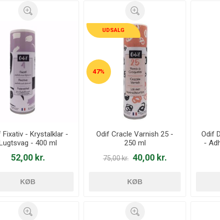
UDSALG
47%
 Fixativ - Krystalklar -
Odif Cracle Varnish 25 -
Odif 
Lugtsvag - 400 ml
250 ml
- Ad
52,00 kr.
40,00 kr.
75,00 kr.
KØB
KØB