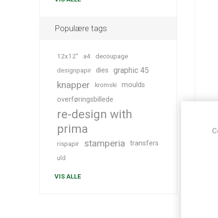
Populære tags
12x12"
a4
decoupage
graphic 45
dies
designpapir
knapper
moulds
kromski
overføringsbillede
re-design with
Odi
Ad
prima
C
stamperia
transfers
rispapir
uld
VIS ALLE