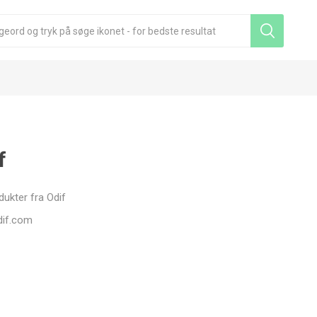
f
ukter fra Odif
if.com