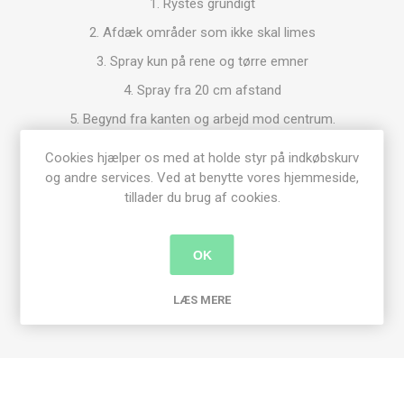
1. Rystes grundigt
2. Afdæk områder som ikke skal limes
3. Spray kun på rene og tørre emner
4. Spray fra 20 cm afstand
5. Begynd fra kanten og arbejd mod centrum.
6. Placer på den ønsked position.
Cookies hjælper os med at holde styr på indkøbskurv
7. Press grundigt.
og andre services. Ved at benytte vores hjemmeside,
tillader du brug af cookies.
TIPS:
For stærkere limning. Spray lim på begge flader - Lav
altid en test.
OK
LÆS MERE