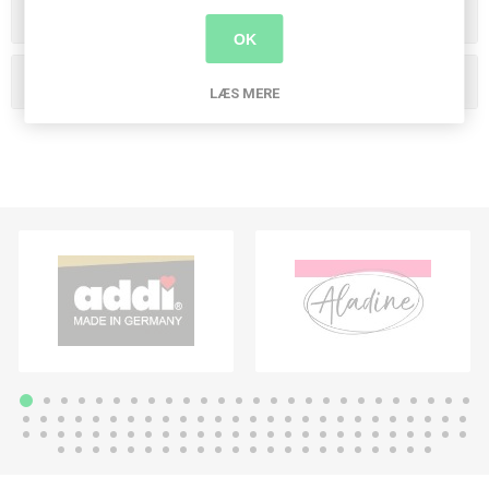
Producenter
OK
Populære tags
LÆS MERE