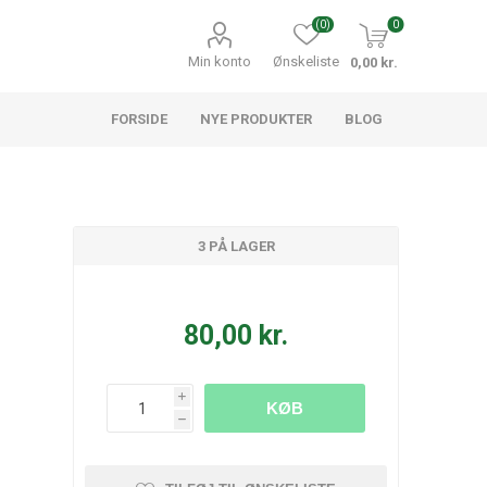
(0)
0
Min konto
Ønskeliste
0,00 kr.
FORSIDE
NYE PRODUKTER
BLOG
3 PÅ LAGER
80,00 kr.
i
KØB
h