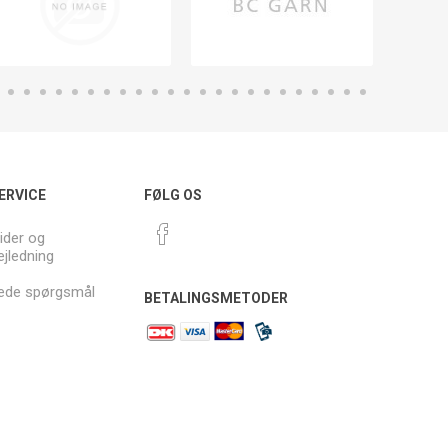
ERVICE
FØLG OS
ider og
ejledning
llede spørgsmål
BETALINGSMETODER