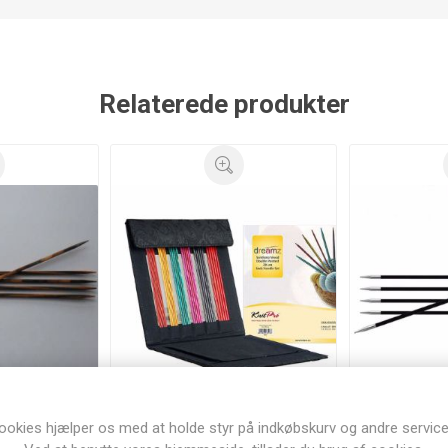
Relaterede produkter
ookies hjælper os med at holde styr på indkøbskurv og andre service
s Natural
KnitPro Dreamz
KnitP