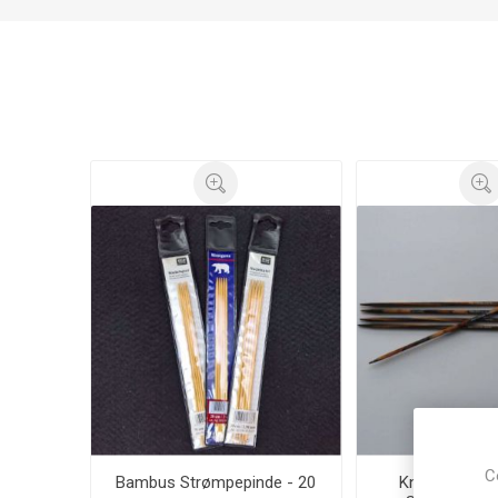
C
Bambus Strømpepinde - 20
KnitPro Cubic