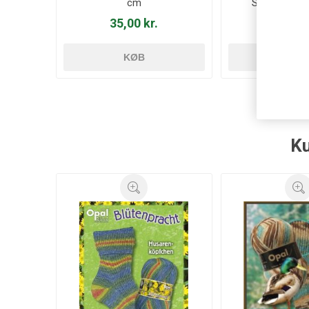
cm
Strømpepin
35,00 kr.
89,00 
KØB
KØ
Ku