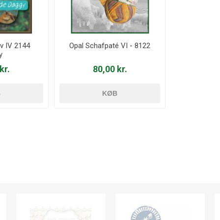
v IV 2144
Opal Schafpaté VI - 8122
y
kr.
80,00 kr.
B
KØB