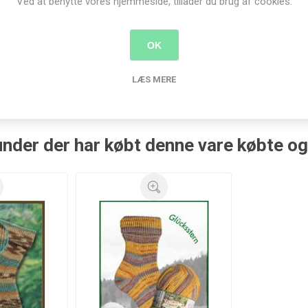
Ved at benytte vores hjemmeside, tillader du brug af cookies.
de 20 cm
Strømpepinde Sæt - 20 cm
Strømpep
kr.
650,00 kr.
90
OK
B
KØB
LÆS MERE
nder der har købt denne vare købte o