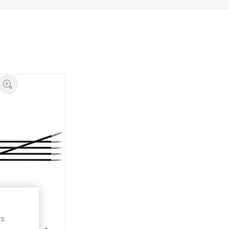
s.
ro Karbonz