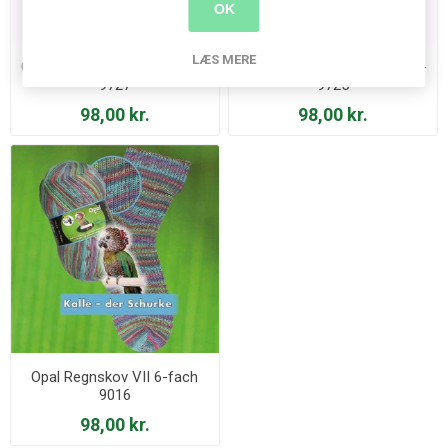
OK
LÆS MERE
Opal Sweet Dreams 6-fach -
Opal Sweet Dreams 6-fach -
9727
9725
98,00 kr.
98,00 kr.
Opal Regnskov VII 6-fach
9016
98,00 kr.