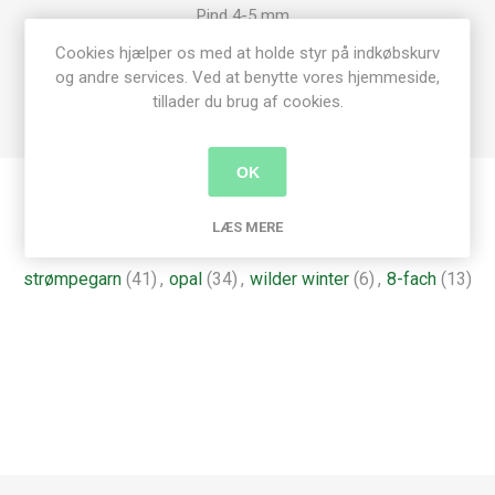
Pind 4-5 mm
En fast sok, kan dog med fordel strikkes på pind 3½mm
Cookies hjælper os med at holde styr på indkøbskurv
og andre services. Ved at benytte vores hjemmeside,
75% Uld
tillader du brug af cookies.
25% Polyamid
OK
Produkt tags
LÆS MERE
strømpegarn
(41)
,
opal
(34)
,
wilder winter
(6)
,
8-fach
(13)