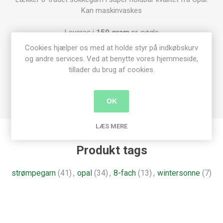
Kan maskinvaskes
Leveres i
150 gram
pr. nøgle
Løbelængde 320
Cookies hjælper os med at holde styr på indkøbskurv
Pind 4-5 mm
og andre services. Ved at benytte vores hjemmeside,
En fast sok, kan dog med fordel strikkes på pind 3½mm
tillader du brug af cookies.
75% Uld
25% Polyamid
OK
LÆS MERE
Produkt tags
strømpegarn
(41)
,
opal
(34)
,
8-fach
(13)
,
wintersonne
(7)