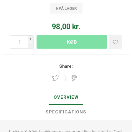
6 PÅ LAGER
98,00 kr.
i
KØB
h
Share:
OVERVIEW
SPECIFICATIONS
Lækker 8-trådet sokkegarn i super holdbar kvalitet fra Opal.