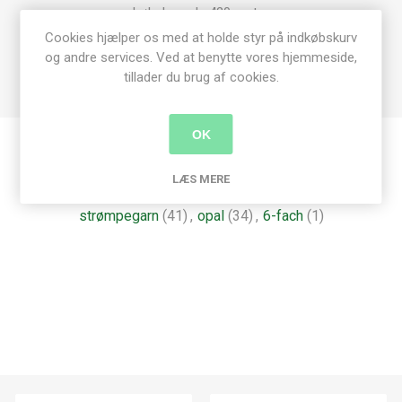
Løbelængde 420 meter
Pind 3mm
Cookies hjælper os med at holde styr på indkøbskurv
og andre services. Ved at benytte vores hjemmeside,
75% Uld
tillader du brug af cookies.
25% Polyamid
OK
Produkt tags
LÆS MERE
strømpegarn
(41)
,
opal
(34)
,
6-fach
(1)