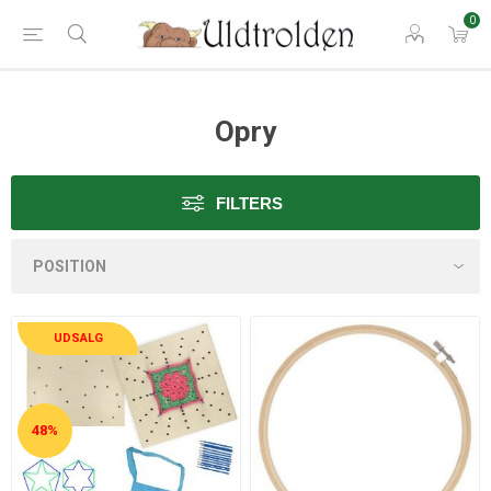
0
Opry
FILTERS
UDSALG
48%