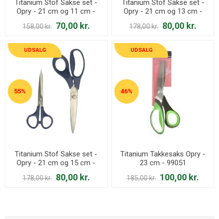
Titanium Stof Sakse set -
Titanium Stof Sakse set -
Opry - 21 cm og 11 cm -
Opry - 21 cm og 13 cm -
62939
62941
70,00 kr.
80,00 kr.
158,00 kr.
178,00 kr.
UDSALG
UDSALG
55%
46%
Titanium Stof Sakse set -
Titanium Takkesaks Opry -
Opry - 21 cm og 15 cm -
23 cm - 99051
62940
80,00 kr.
100,00 kr.
178,00 kr.
185,00 kr.