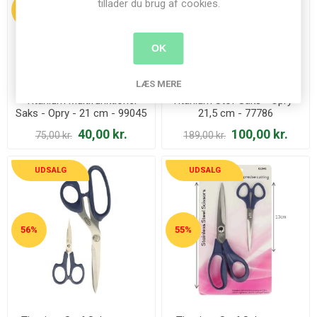
tillader du brug af cookies.
47%
47%
OK
LÆS MERE
Titanium Multifunktionel
Titanium Stof Saks - Opry -
Saks - Opry - 21 cm - 99045
21,5 cm - 77786
40,00 kr.
100,00 kr.
75,00 kr.
189,00 kr.
UDSALG
UDSALG
56%
55%