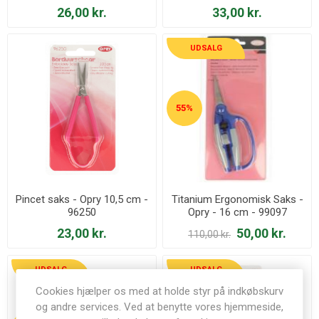
26,00 kr.
33,00 kr.
UDSALG
55%
Pincet saks - Opry 10,5 cm -
Titanium Ergonomisk Saks -
96250
Opry - 16 cm - 99097
23,00 kr.
50,00 kr.
110,00 kr.
UDSALG
UDSALG
Cookies hjælper os med at holde styr på indkøbskurv
og andre services. Ved at benytte vores hjemmeside,