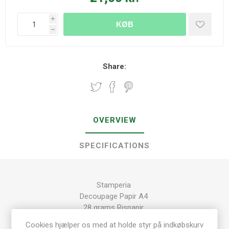
i
KØB
h
Share:
OVERVIEW
SPECIFICATIONS
Stamperia
Decoupage Papir A4
28 grams Rispapir
Acid-free kvalitets papir
Cookies hjælper os med at holde styr på indkøbskurv