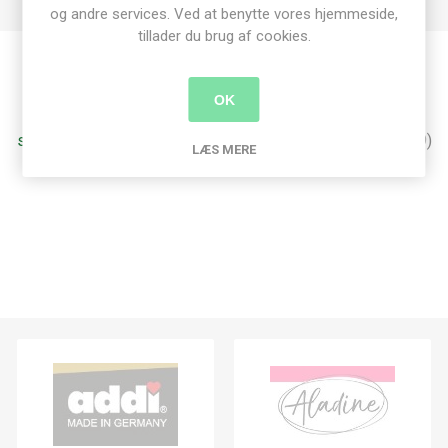
og andre services. Ved at benytte vores hjemmeside,
tillader du brug af cookies.
Produkt tags
OK
stamperia
(311)
,
decoupage
(129)
,
a4
(136)
,
rispapir
(129)
LÆS MERE