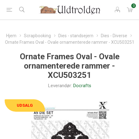
0
Hjem
Scrapbooking
Dies - standsejern
Dies - Diverse
Ornate Frames Oval - Ovale ornamenterede rammer - XCU503251
Ornate Frames Oval - Ovale
ornamenterede rammer -
XCU503251
Leverandør:
Docrafts
UDSALG