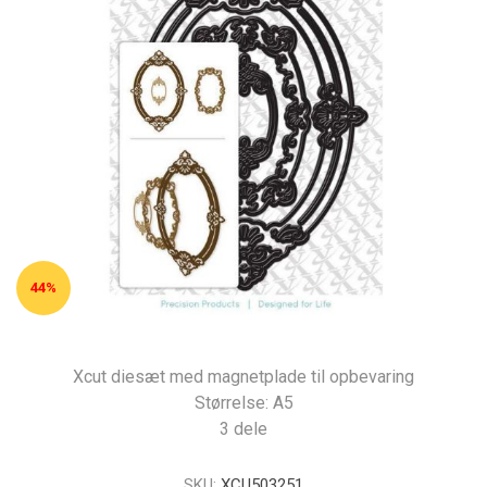
44%
Xcut diesæt med magnetplade til opbevaring
Størrelse: A5
3 dele
SKU:
XCU503251