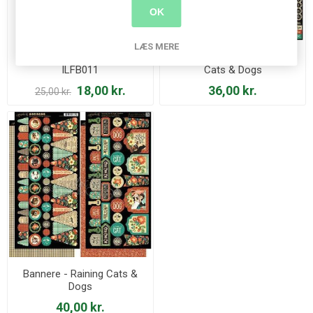
OK
LÆS MERE
Imiteret Læder - Turkis
Alfabet Stickers - Raining
ILFB011
Cats & Dogs
18,00 kr.
36,00 kr.
25,00 kr.
Bannere - Raining Cats &
Dogs
40,00 kr.