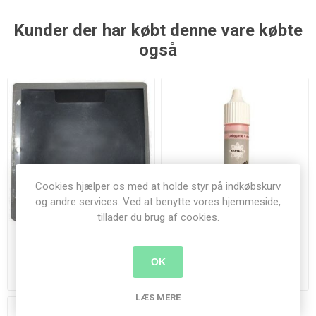
Kunder der har købt denne vare købte
også
Cookies hjælper os med at holde styr på indkøbskurv
og andre services. Ved at benytte vores hjemmeside,
tillader du brug af cookies.
Die Opbevarings lommer 5
Pearlmaker - Baby Pink -
stk
010
OK
60,00 kr.
15,00 kr.
LÆS MERE