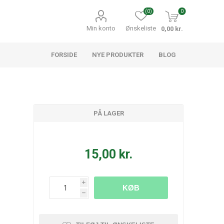
(0)
0
Min konto
Ønskeliste
0,00 kr.
FORSIDE
NYE PRODUKTER
BLOG
PÅ LAGER
15,00 kr.
i
KØB
h