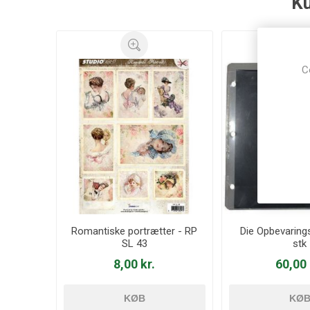
Ku
C
Romantiske portrætter - RP
Die Opbevaring
SL 43
stk
8,00 kr.
60,00 
KØB
KØ