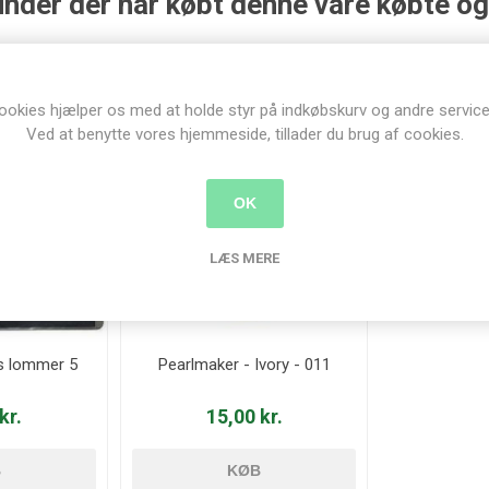
nder der har købt denne vare købte o
ookies hjælper os med at holde styr på indkøbskurv og andre service
Ved at benytte vores hjemmeside, tillader du brug af cookies.
OK
LÆS MERE
s lommer 5
Pearlmaker - Ivory - 011
kr.
15,00 kr.
B
KØB