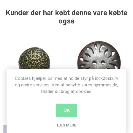
Kunder der har købt denne vare købte
også
Cookies hjælper os med at holde styr på indkøbskurv
og andre services. Ved at benytte vores hjemmeside,
tillader du brug af cookies.
Snirklet metal knap
Åben knap af mahognifarvet
træ
OK
4,00 kr.
7,00 kr.
LÆS MERE