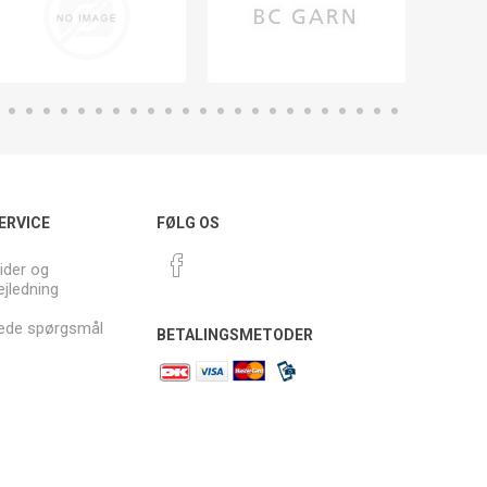
ERVICE
FØLG OS
ider og
ejledning
llede spørgsmål
BETALINGSMETODER