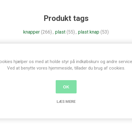
Produkt tags
knapper
(266)
,
plast
(55)
,
plast knap
(53)
ookies hjælper os med at holde styr på indkøbskurv og andre service
nder der har købt denne vare købte o
Ved at benytte vores hjemmeside, tillader du brug af cookies.
OK
LÆS MERE