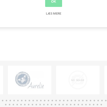
OK
Produkt tags
LÆS MERE
knapper
(266)
,
plast
(55)
,
plast knap
(53)