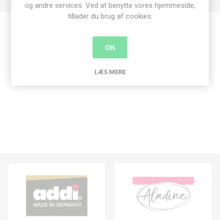
og andre services. Ved at benytte vores hjemmeside,
tillader du brug af cookies.
Produkt tags
OK
knapper
(265)
,
plast
(55)
,
plast knap
(53)
LÆS MERE