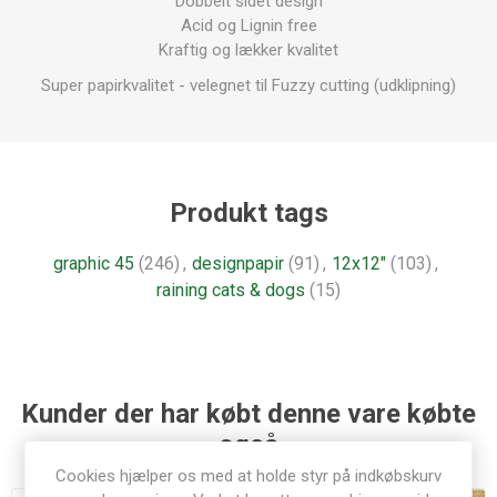
Dobbelt sidet design
Acid og Lignin free
Kraftig og lækker kvalitet
Super papirkvalitet - velegnet til Fuzzy cutting (udklipning)
Produkt tags
graphic 45
(246)
,
designpapir
(91)
,
12x12"
(103)
,
raining cats & dogs
(15)
Kunder der har købt denne vare købte
også
Cookies hjælper os med at holde styr på indkøbskurv