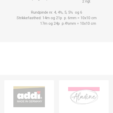
2 ngl.
Rundpinde nr. 4, 4½, 5, 5½ og 6
Strikkefasthed: 14m og 21p p. 6mm = 10x10 cm
17m og 24p p.4½mm = 10x10 cm