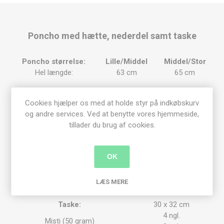
Poncho med hætte, nederdel samt taske
Poncho størrelse:
Lille/Middel
Middel/Stor
Hel længde:
63 cm
65 cm
14 ngl.
14 ngl.
Misti (50 gram)
Cookies hjælper os med at holde styr på indkøbskurv
4 ngl.
4 ngl.
og andre services. Ved at benytte vores hjemmeside,
tillader du brug af cookies.
Nederdel størrelse:
Lille/Middel
Middel/Stor
Hoftevidde:
100 cm
107 cm
Livvidde:
84 cm
91 cm
OK
Hel længde:
96 cm
98 cm
LÆS MERE
Misti (50 gram)
14 ngl.
15 ngl.
Taske:
30 x 32 cm
4 ngl.
Misti (50 gram)