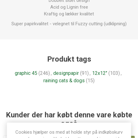
Dobbelt sidet design
Acid og Lignin free
Kraftig og lækker kvalitet
Super papirkvalitet - velegnet til Fuzzy cutting (udklipning)
Produkt tags
graphic 45
(246)
,
designpapir
(91)
,
12x12"
(103)
,
raining cats & dogs
(15)
Kunder der har købt denne vare købte
også
Cookies hjælper os med at holde styr på indkøbskurv