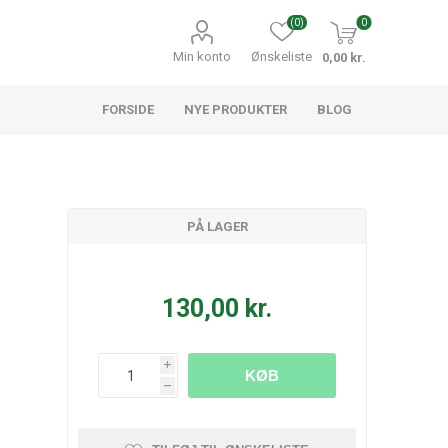
(0)
0
Min konto
Ønskeliste
0,00 kr.
FORSIDE
NYE PRODUKTER
BLOG
PÅ LAGER
130,00 kr.
i
KØB
h