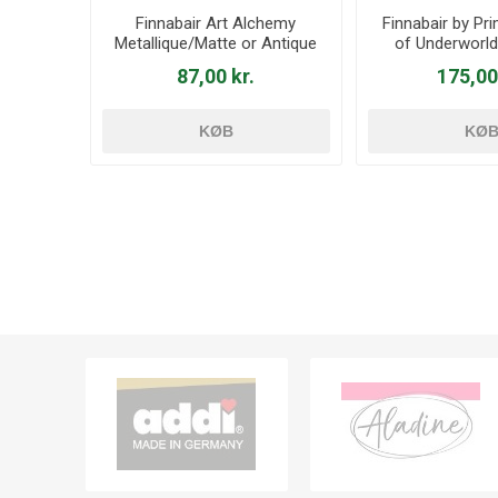
Finnabair Art Alchemy
Finnabair by Pr
Metallique/Matte or Antique
of Underworld 
Wax
Form - 9
87,00 kr.
175,00
KØB
KØ