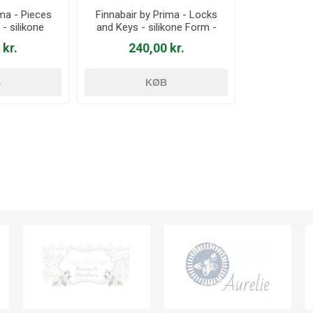
ima - Pieces
Finnabair by Prima - Locks
- silikone
and Keys - silikone Form -
69424
969387
 kr.
240,00 kr.
B
KØB