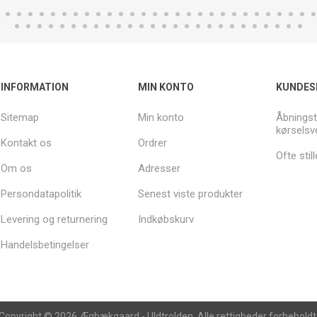
INFORMATION
MIN KONTO
KUNDES
Sitemap
Min konto
Åbningst
kørselsv
Kontakt os
Ordrer
Ofte sti
Om os
Adresser
Persondatapolitik
Senest viste produkter
Levering og returnering
Indkøbskurv
Handelsbetingelser
Copyright © 2026 Ægbækgaard - Uldtrolden. Alle rettigheder forbeholdt