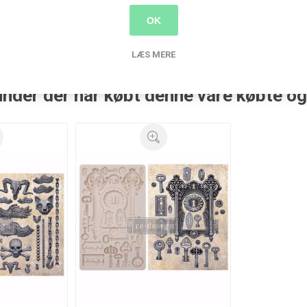
moulds
(188)
,
jul
(23)
,
prima
(17)
,
christmas sparkle
(1)
OK
LÆS MERE
nder der har købt denne vare købte o