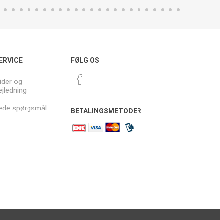
ERVICE
FØLG OS
ider og
ejledning
llede spørgsmål
BETALINGSMETODER
.