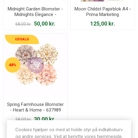
Midnight Garden Blomster -
Moon Childst Papirblok A4 -
Midnights Elegance -
Prima Marketing
637811
50,00 kr.
125,00 kr.
68,00 kr.
UDSALG
48%
Spring Farmhouse Blomster
- Heart & Home - 637989
30,00 kr.
58,00 kr.
Cookies hjælper os med at holde styr på indkøbskurv
og andre services. Ved at benytte vores hjemmeside,