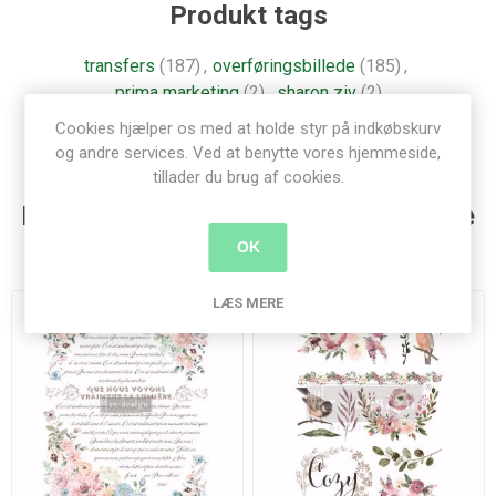
Produkt tags
transfers
(187)
,
overføringsbillede
(185)
,
prima marketing
(2)
,
sharon ziv
(2)
Cookies hjælper os med at holde styr på indkøbskurv
og andre services. Ved at benytte vores hjemmeside,
tillader du brug af cookies.
Kunder der har købt denne vare købte
også
OK
LÆS MERE