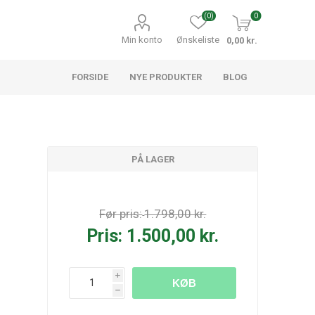
(0)
0
Min konto
Ønskeliste
0,00 kr.
FORSIDE
NYE PRODUKTER
BLOG
PÅ LAGER
Før pris:
1.798,00 kr.
Pris:
1.500,00 kr.
i
KØB
h