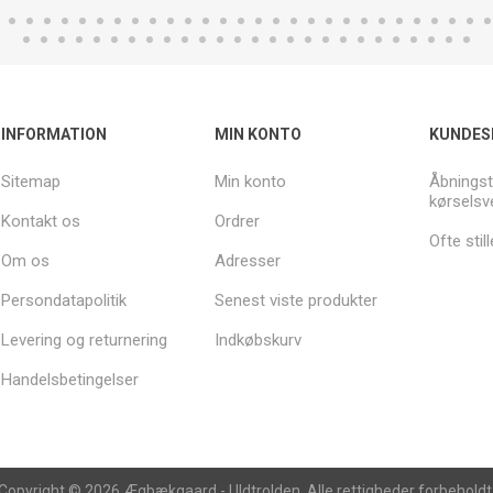
INFORMATION
MIN KONTO
KUNDES
Sitemap
Min konto
Åbningst
kørselsv
Kontakt os
Ordrer
Ofte sti
Om os
Adresser
Persondatapolitik
Senest viste produkter
Levering og returnering
Indkøbskurv
Handelsbetingelser
Copyright © 2026 Ægbækgaard - Uldtrolden. Alle rettigheder forbeholdt