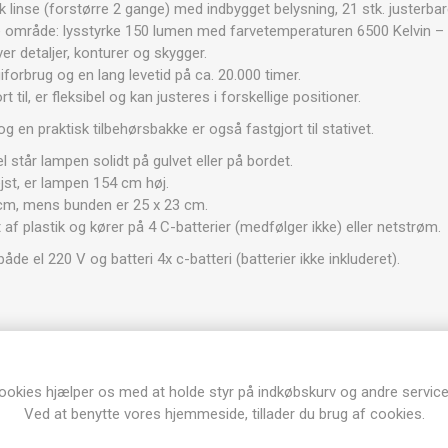
sk linse (forstørre 2 gange) med indbygget belysning, 21 stk. justerb
le område: lysstyrke 150 lumen med farvetemperaturen 6500 Kelvin – hv
 detaljer, konturer og skygger.
iforbrug og en lang levetid
på ca. 20.000 timer.
 til, er fleksibel og kan justeres i forskellige positioner.
en praktisk tilbehørsbakke er også fastgjort til stativet.
 står lampen solidt på gulvet eller på bordet.
ejst, er lampen 154 cm høj.
cm, mens bunden er 25 x 23 cm.
af plastik og kører på 4 C-batterier (medfølger ikke) eller netstrøm.
de el 220 V og batteri 4x c-batteri (batterier ikke inkluderet).
ookies hjælper os med at holde styr på indkøbskurv og andre service
Ved at benytte vores hjemmeside, tillader du brug af cookies.
Produkt tags