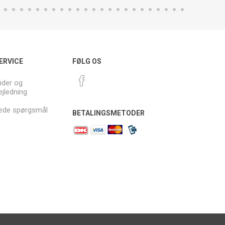
ERVICE
FØLG OS
ider og
ejledning
llede spørgsmål
BETALINGSMETODER
.