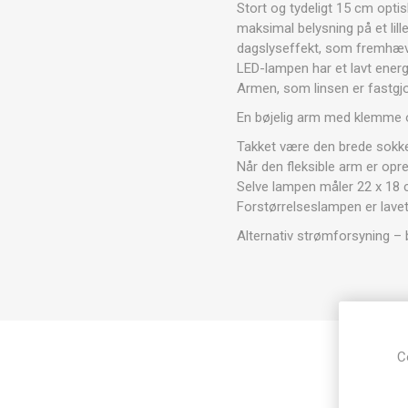
Stort og tydeligt 15 cm opti
maksimal belysning på et lil
dagslyseffekt, som fremhæver
LED-lampen har et lavt energ
Armen, som linsen er fastgjort
En bøjelig arm med klemme og 
Takket være den brede sokkel
Når den fleksible arm er opr
Selve lampen måler 22 x 18 
Forstørrelseslampen er lavet 
Alternativ strømforsyning – bå
C