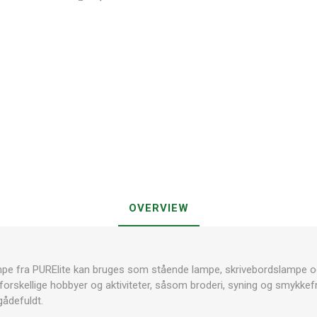
OVERVIEW
mpe fra PURElite kan bruges som stående lampe, skrivebordslampe o
il forskellige hobbyer og aktiviteter, såsom broderi, syning og smykke
 gådefuldt.