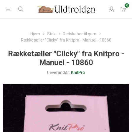
0
Hjem
Strik
Redskaber til garn
Rækketæller "Clicky" fra Knitpro - Manuel - 10860
Rækketæller "Clicky" fra Knitpro -
Manuel - 10860
Leverandør:
KnitPro