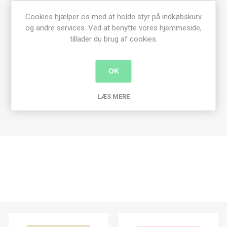
Størrelse:
Small
Medium
Large
X-Large
Cookies hjælper os med at holde styr på indkøbskurv
Bryst vidde:
89 cm
96 cm
103 cm
110 cm
og andre services. Ved at benytte vores hjemmeside,
Hel længde:
59 cm
60 cm
61 cm
62 cm
tillader du brug af cookies.
6 ngl.
7 ngl.
7 ngl.
8 ngl.
Scarlet
1 ngl.
OK
1 ngl.
1 ngl.
1 ngl.
LÆS MERE
Pind no. 3 og 3½ mm