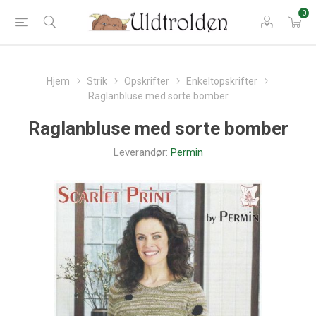
0
Hjem
Strik
Opskrifter
Enkeltopskrifter
Raglanbluse med sorte bomber
Raglanbluse med sorte bomber
Leverandør:
Permin