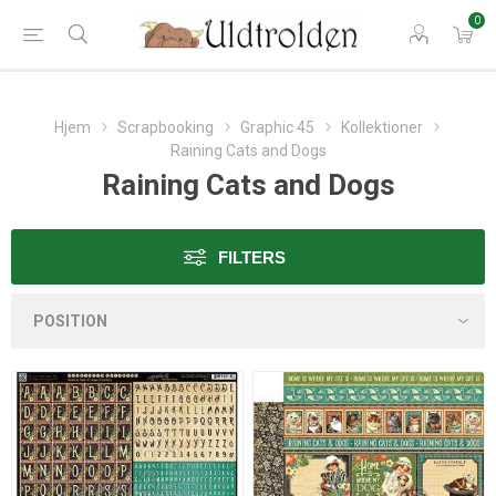
0
Hjem
Scrapbooking
Graphic 45
Kollektioner
Raining Cats and Dogs
Raining Cats and Dogs
FILTERS