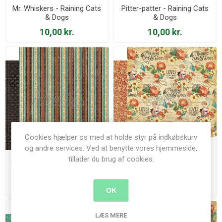
Mr. Whiskers - Raining Cats
Pitter-patter - Raining Cats
& Dogs
& Dogs
10,00 kr.
10,00 kr.
Cookies hjælper os med at holde styr på indkøbskurv
og andre services. Ved at benytte vores hjemmeside,
tillader du brug af cookies.
Playful Pals - Raining Cats &
Precious Pets - Raining
Dogs
Cats & Dogs
10,00 kr.
10,00 kr.
OK
LÆS MERE