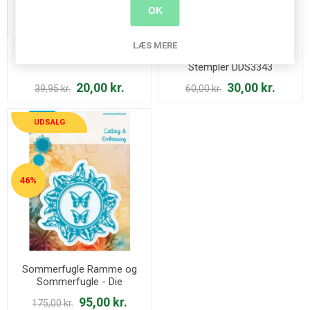
OK
LÆS MERE
Hul Cirkel Punch 35 mm
Daglig stue - Don & Daisy -
Stempler DDS3343
20,00 kr.
30,00 kr.
39,95 kr.
60,00 kr.
UDSALG
46%
Sommerfugle Ramme og
Sommerfugle - Die
6002/0322
95,00 kr.
175,00 kr.