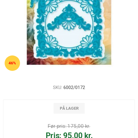
46%
SKU:
6002/0172
PÅ LAGER
Før pris:
175,00 kr.
Pris:
95,00 kr.