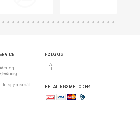
ERVICE
FØLG OS
ider og
ejledning
llede spørgsmål
BETALINGSMETODER