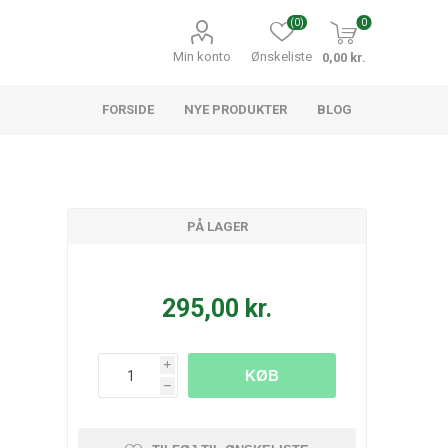
(0)
0
Min konto
Ønskeliste
0,00 kr.
FORSIDE
NYE PRODUKTER
BLOG
PÅ LAGER
295,00 kr.
i
KØB
h