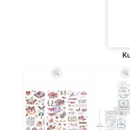
re
Ku