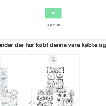
Produkt tags
OK
-design with prima
(343)
,
transfers
(189)
,
overføringsbillede
(1
LÆS MERE
nder der har købt denne vare købte o