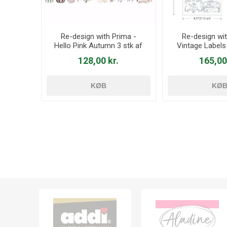
Re-design with Prima -
Re-design wit
Hello Pink Autumn 3 stk af
Vintage Labels 
15 x 30 cm Decor Transfer -
21,5 x 28 c
128,00 kr.
165,00
654467
Transfer -
KØB
KØ