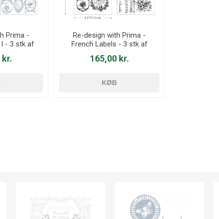
h Prima -
Re-design with Prima -
I - 3 stk af
French Labels - 3 stk af
m Decor
21,5 x 28 cm Decor
 kr.
165,00 kr.
 662066
Transfer - 659233
B
KØB