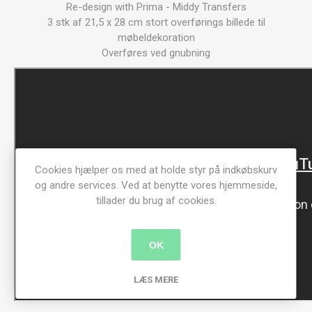
Re-design with Prima - Middy Transfers
3 stk af 21,5 x 28 cm stort overførings billede til
møbeldekoration
Overføres ved gnubning
Cookies hjælper os med at holde styr på indkøbskurv
og andre services. Ved at benytte vores hjemmeside,
tillader du brug af cookies.
OK
LÆS MERE