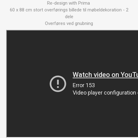
Re-design with Prima
60 x 88 cm stort overførings billede til møbeldekoration - 2
dele
Overføres ved gnubning