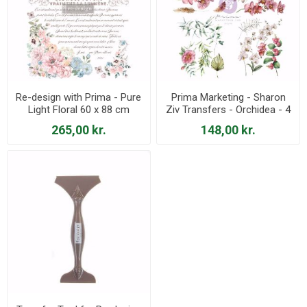
Re-design with Prima - Pure
Prima Marketing - Sharon
Light Floral 60 x 88 cm
Ziv Transfers - Orchidea - 4
Decor Transfer - 649937
stk af 21 x 28 cm Decor
265,00 kr.
148,00 kr.
Transfer - 930288