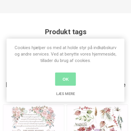
Produkt tags
re-design with prima
(341)
,
transfers
(187)
,
Cookies hjælper os med at holde styr på indkøbskurv
overføringsbillede
(185)
og andre services. Ved at benytte vores hjemmeside,
tillader du brug af cookies.
OK
Kunder der har købt denne vare købte
også
LÆS MERE