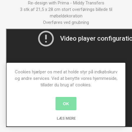
Re-design with Prima - Middy Transfers
3 stk af 21,5 x 28 cm stort overførings billede til
møbeldekoration
Overføres ved gnubning
Cookies hjælper os med at holde styr på indkøbskurv
og andre services. Ved at benytte vores hjemmeside,
tillader du brug af cookies.
OK
LÆS MERE