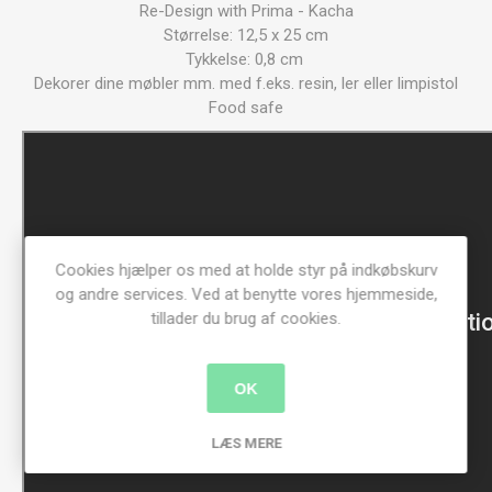
Re-Design with Prima - Kacha
Størrelse: 12,5 x 25 cm
Tykkelse: 0,8 cm
Dekorer dine møbler mm. med f.eks. resin, ler eller limpistol
Food safe
Cookies hjælper os med at holde styr på indkøbskurv
og andre services. Ved at benytte vores hjemmeside,
tillader du brug af cookies.
OK
LÆS MERE