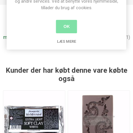
og andre services. Ved at benytte vores hjemmeside,
tillader du brug af cookies.
Produkt tags
OK
moulds
(188)
,
re-design with prima
(341)
,
regal filaments
(1)
LÆS MERE
Kunder der har købt denne vare købte
også