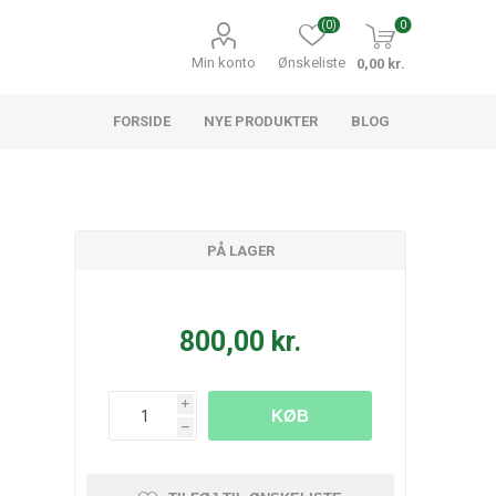
(0)
0
Min konto
Ønskeliste
0,00 kr.
FORSIDE
NYE PRODUKTER
BLOG
PÅ LAGER
800,00 kr.
i
KØB
h