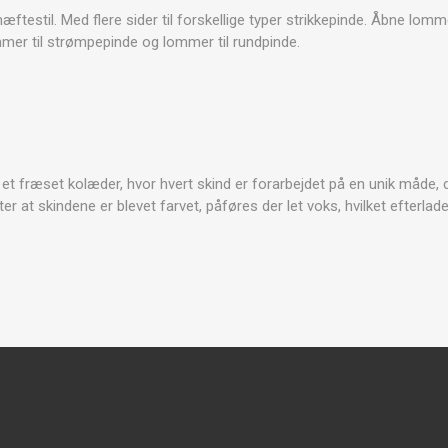
æftestil.
Med flere sider til forskellige typer strikkepinde.
Åbne lommer
mer til strømpepinde og lommer til rundpinde.
 et fræset kolæder, hvor hvert skind er forarbejdet på en unik måde, d
ter at skindene er blevet farvet, påføres der let voks, hvilket efterlad