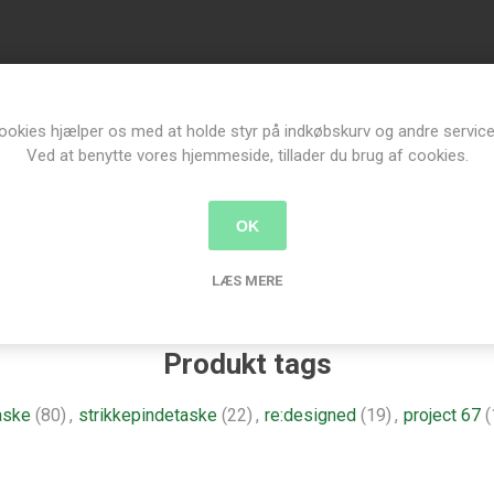
ookies hjælper os med at holde styr på indkøbskurv og andre service
Ved at benytte vores hjemmeside, tillader du brug af cookies.
OK
LÆS MERE
Produkt tags
aske
(80)
,
strikkepindetaske
(22)
,
re:designed
(19)
,
project 67
(