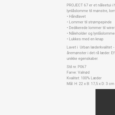
PROJECT 67 er et nåleetui i h
lynlåslomme til mønstre, lom
• Håndlavet
• Lommer til strømpepinde
• Dedikerede lommer til wirer
• Nåleholder og lynlåslomme
• Lukkes med en knap
Lavet i Urban læderkvalitet -
åremønster i det rå læder.
Ef
unikke egenskaber.
Stil nr. P067
Farve: Valnød
Kvalitet: 100% Læder
Mål: H: 22 x B: 17,5 x D: 3 cm