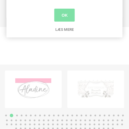
Farve
Guld
nuance
OK
LÆS MERE