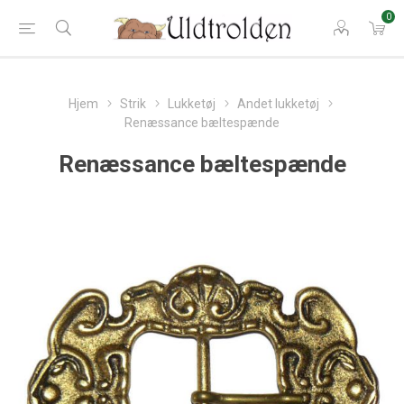
0
Hjem
Strik
Lukketøj
Andet lukketøj
Renæssance bæltespænde
Renæssance bæltespænde