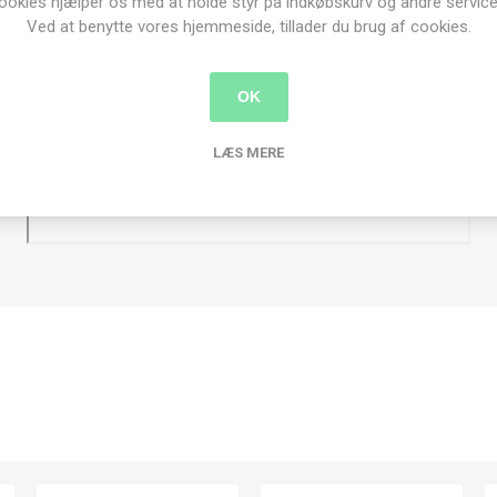
ookies hjælper os med at holde styr på indkøbskurv og andre service
Ved at benytte vores hjemmeside, tillader du brug af cookies.
OK
LÆS MERE