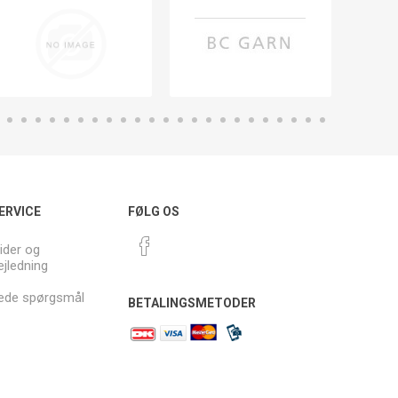
ERVICE
FØLG OS
ider og
ejledning
llede spørgsmål
BETALINGSMETODER