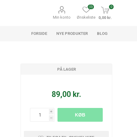
(0)
0
Min konto
Ønskeliste
0,00 kr.
FORSIDE
NYE PRODUKTER
BLOG
PÅ LAGER
89,00 kr.
i
KØB
h