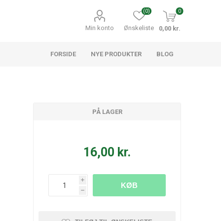
(0)
0
Min konto
Ønskeliste
0,00 kr.
FORSIDE
NYE PRODUKTER
BLOG
PÅ LAGER
16,00 kr.
i
KØB
h