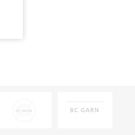
c
(1)