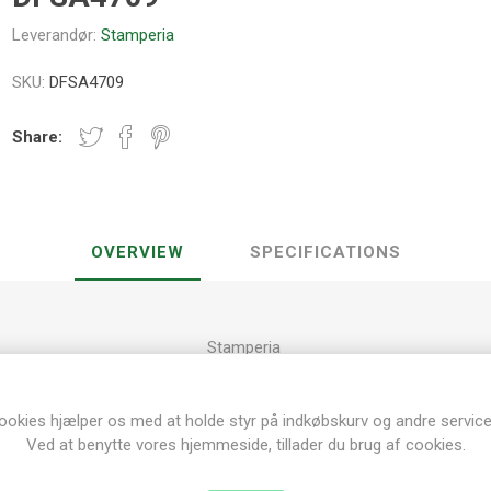
Leverandør:
Stamperia
SKU:
DFSA4709
Share:
OVERVIEW
SPECIFICATIONS
Stamperia
Decoupage Papir A4
28 grams Rispapir
Acid-free kvalitets papir
ookies hjælper os med at holde styr på indkøbskurv og andre service
Ved at benytte vores hjemmeside, tillader du brug af cookies.