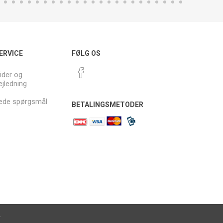
ERVICE
FØLG OS
ider og
ejledning
llede spørgsmål
BETALINGSMETODER
.