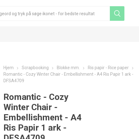
Hjem
Scrapbooking
Blokke mm.
Ris papir - Rice paper
Romantic - Cozy Winter Chair - Embellishment - A4 Ris Papir 1 ark -
DFSA4709
Romantic - Cozy
Winter Chair -
Embellishment - A4
Ris Papir 1 ark -
DFSA4709