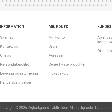
INFORMATION
MIN KONTO
KUNDES
Sitemap
Min konto
Åbningst
kørselsv
Kontakt os
Ordrer
Ofte sti
Om os
Adresser
Persondatapolitik
Senest viste produkter
Levering og returnering
Indkøbskurv
Handelsbetingelser
Copyright © 2026 Ægbækgaard - Uldtrolden. Alle rettigheder forbeholdt