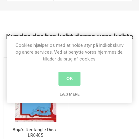
Kunder der har købt denne vare købte
også
Cookies hjælper os med at holde styr på indkøbskurv
og andre services. Ved at benytte vores hjemmeside,
tillader du brug af cookies.
OK
LÆS MERE
Anja’s Rectangle Dies -
LR0405