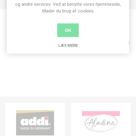
og andre services. Ved at benytte vores hjemmeside,
tillader du brug af cookies.
Produkt tags
OK
stamperia
(311)
,
decoupage
(129)
,
rispapir
(129)
,
a3
(17)
LÆS MERE