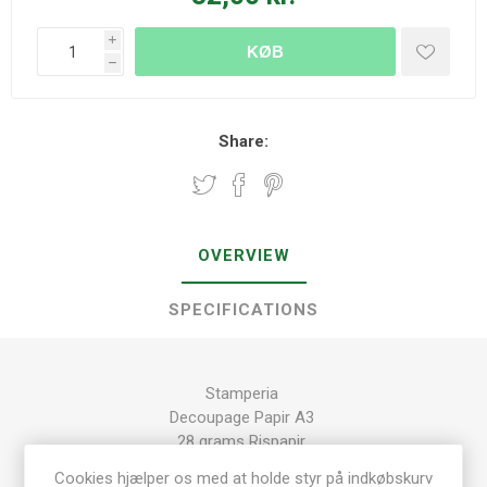
i
KØB
h
Share:
OVERVIEW
SPECIFICATIONS
Stamperia
Decoupage Papir A3
28 grams Rispapir
Acid-free kvalitets papir
Cookies hjælper os med at holde styr på indkøbskurv