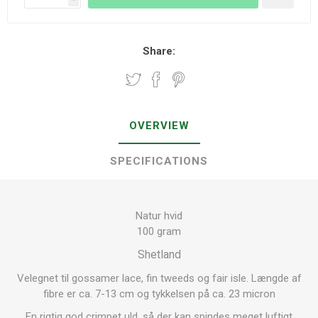
Share:
OVERVIEW
SPECIFICATIONS
Natur hvid
100 gram
Shetland
Velegnet til gossamer lace, fin tweeds og fair isle. Længde af
fibre er ca. 7-13 cm og tykkelsen på ca. 23 micron
En rigtig god crimpet uld, så der kan spindes meget luftigt