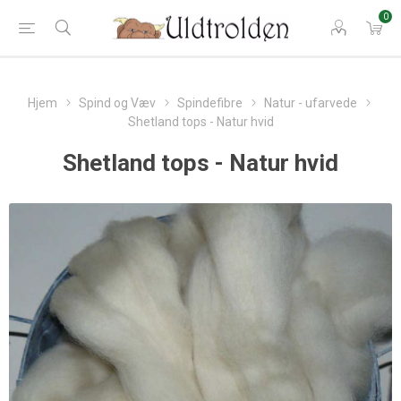
0
Hjem
Spind og Væv
Spindefibre
Natur - ufarvede
Shetland tops - Natur hvid
Shetland tops - Natur hvid