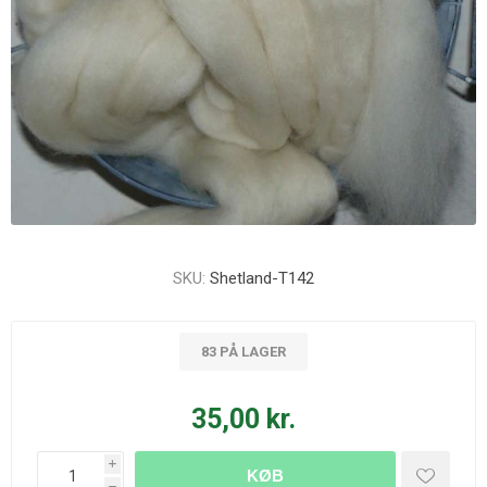
SKU:
Shetland-T142
83 PÅ LAGER
35,00 kr.
i
KØB
h