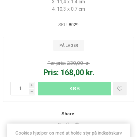
3: 11,4 x 1,4 cm
4: 10,3 x 0,7 cm
SKU:
8029
PÅ LAGER
Før pris:
230,00 kr.
Pris:
168,00 kr.
i
KØB
h
Share:
Cookies hjælper os med at holde styr på indkøbskurv