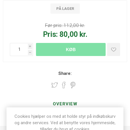
PÅ LAGER
Før pris:
112,00 kr.
Pris:
80,00 kr.
i
KØB
h
Share:
OVERVIEW
Cookies hjælper os med at holde styr på indkøbskurv
SPECIFICATIONS
og andre services. Ved at benytte vores hjemmeside,
tillader du brug af cookies.