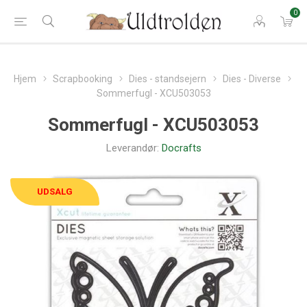
0
Hjem
Scrapbooking
Dies - standsejern
Dies - Diverse
Sommerfugl - XCU503053
Sommerfugl - XCU503053
Leverandør:
Docrafts
UDSALG